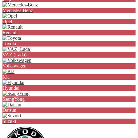
Mercedes-Benz
Opel
Renault
Toyota
VAZ (Lada)
Volkswagen
Kia
Hyundai
SsangYong
Datsun
Suzuki