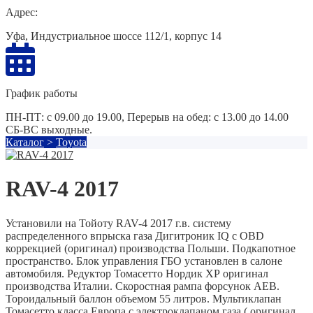
Адрес:
Уфа, Индустриальное шоссе 112/1, корпус 14
График работы
ПН-ПТ: с 09.00 до 19.00, Перерыв на обед: с 13.00 до 14.00
СБ-ВС выходные.
Каталог
>
Toyota
RAV-4 2017
Установили на Тойоту RAV-4 2017 г.в. систему
распределенного впрыска газа Дигитроник IQ с OBD
коррекцией (оригинал) производства Польши. Подкапотное
пространство. Блок управления ГБО установлен в салоне
автомобиля. Редуктор Томасетто Нордик ХР оригинал
производства Италии. Скоростная рампа форсунок AEB.
Тороидальный баллон объемом 55 литров. Мультиклапан
Томасетто класса Европа с электроклапаном газа ( оригинал