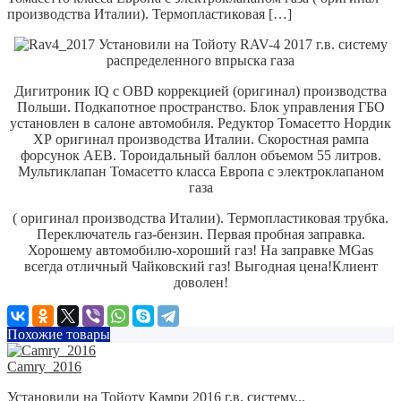
производства Италии). Термопластиковая […]
Установили на Тойоту RAV-4 2017 г.в. систему
распределенного впрыска газа
Дигитроник IQ с OBD коррекцией (оригинал) производства
Польши.
Подкапотное пространство. Блок управления ГБО
установлен в салоне автомобиля.
Редуктор Томасетто Нордик
ХР оригинал производства Италии.
Скоростная рампа
форсунок AEB.
Тороидальный баллон объемом 55 литров.
Мультиклапан Томасетто класса Европа с электроклапаном
газа
( оригинал производства Италии). Термопластиковая трубка.
Переключатель газ-бензин.
Первая пробная заправка.
Хорошему автомобилю-хороший газ! На заправке MGas
всегда отличный Чайковский газ!
Выгодная цена!
Клиент
доволен!
Похожие товары
Camry_2016
Установили на Тойоту Камри 2016 г.в. систему...