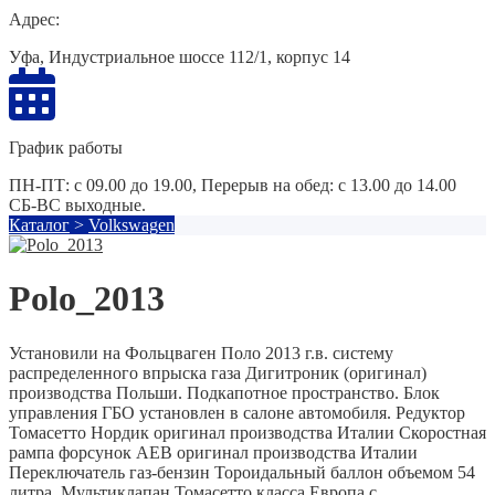
Адрес:
Уфа, Индустриальное шоссе 112/1, корпус 14
График работы
ПН-ПТ: с 09.00 до 19.00, Перерыв на обед: с 13.00 до 14.00
СБ-ВС выходные.
Каталог
>
Volkswagen
Polo_2013
Установили на Фольцваген Поло 2013 г.в. систему
распределенного впрыска газа Дигитроник (оригинал)
производства Польши. Подкапотное пространство. Блок
управления ГБО установлен в салоне автомобиля. Редуктор
Томасетто Нордик оригинал производства Италии Скоростная
рампа форсунок АЕВ оригинал производства Италии
Переключатель газ-бензин Тороидальный баллон объемом 54
литра. Мультиклапан Томасетто класса Европа с