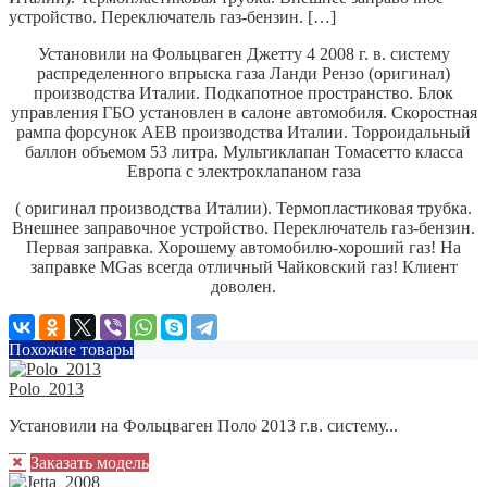
устройство. Переключатель газ-бензин. […]
Установили на Фольцваген Джетту 4 2008 г. в. систему
распределенного впрыска газа Ланди Рензо (оригинал)
производства Италии.
Подкапотное пространство. Блок
управления ГБО установлен в салоне автомобиля.
Скоростная
рампа форсунок AEB производства Италии.
Торроидальный
баллон объемом 53 литра.
Мультиклапан Томасетто класса
Европа с электроклапаном газа
( оригинал производства Италии). Термопластиковая трубка.
Внешнее заправочное устройство.
Переключатель газ-бензин.
Первая заправка.
Хорошему автомобилю-хороший газ! На
заправке MGas всегда отличный Чайковский газ!
Клиент
доволен.
Похожие товары
Polo_2013
Установили на Фольцваген Поло 2013 г.в. систему...
Заказать модель