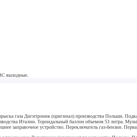
-ВС выходные.
впрыска газа Дигитроник (оригинал) производства Польши. Подк
зводства Италии. Тороидальный баллон объемом 53 литра. Мульт
ешнее заправочное устройство. Переключатель газ-бензин. Перв