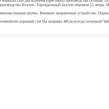
го впрыска газа Дигитроник (оригинал) производства Польши.
По
роизводства Италии.
Тороидальный баллон объемом 53 литра.
Му
рмопластиковая трубка.
Внешнее заправочное устройство.
Перекл
томобилю-хороший газ! На заправке MGas всегда отличный Чай