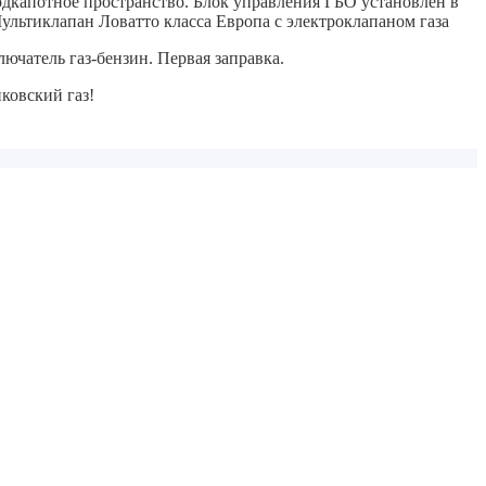
дкапотное пространство. Блок управления ГБО установлен в
льтиклапан Ловатто класса Европа с электроклапаном газа
ючатель газ-бензин.
Первая заправка.
ковский газ!