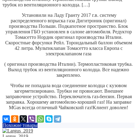
трубок из вентиляционного колодца. […]
Установили на Ладу Гранту 2017 г.в. систему
распределенного впрыска газа Дигитроник (оригинал)
производства Польши.
Подкапотное пространство. Блок
управления ГБО установлен в салоне автомобиля.
Редуктор
Томасетто Нордик оригинал производства Италии.
Скоростные форсунки Рейл.
Тороидальный баллон объемом
42 литра.
Мультиклапан Томасетто класса Европа с
электроклапаном газа
( оригинал производства Италии). Термопластиковая трубка.
Выход трубок из вентиляционного колодца. Все надежно
закреплено.
Чтобы не попадала вода соединение колодца с кузовом
загерметизировано. Трубки не провисают.
Внешнее
заправочное устройство.
Переключатель газ-бензин.
Первая
заправка.
Хорошему автомобилю-хороший газ! На заправке
MGas всегда отличный Чайковский газ!
Клиент доволен!
Похожие товары
Largus_2019