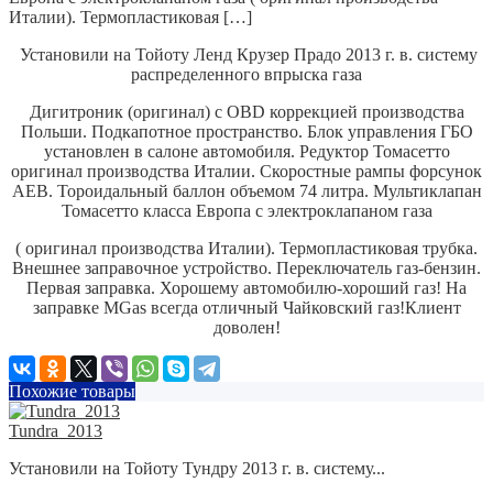
Италии). Термопластиковая […]
Установили на Тойоту Ленд Крузер Прадо 2013 г. в. систему
распределенного впрыска газа
Дигитроник (оригинал) с OBD коррекцией производства
Польши.
Подкапотное пространство. Блок управления ГБО
установлен в салоне автомобиля.
Редуктор Томасетто
оригинал производства Италии.
Скоростные рампы форсунок
AEB.
Тороидальный баллон объемом 74 литра.
Мультиклапан
Томасетто класса Европа с электроклапаном газа
( оригинал производства Италии). Термопластиковая трубка.
Внешнее заправочное устройство.
Переключатель газ-бензин.
Первая заправка.
Хорошему автомобилю-хороший газ! На
заправке MGas всегда отличный Чайковский газ!
Клиент
доволен!
Похожие товары
Tundra_2013
Установили на Тойоту Тундру 2013 г. в. систему...