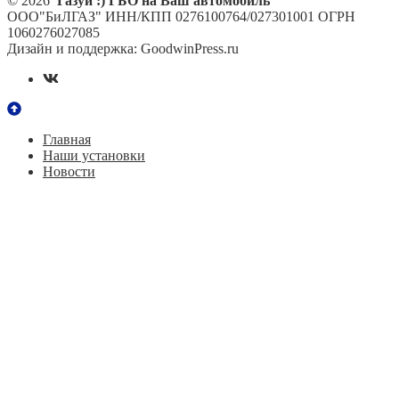
© 2026
Газуй :) ГБО на Ваш автомобиль
ООО"БиЛГАЗ" ИНН/КПП 0276100764/027301001 ОГРН
1060276027085
Дизайн и поддержка: GoodwinPress.ru
Главная
Наши установки
Новости