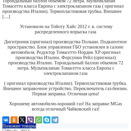
Тороидальный баллон объемом 72 литра. Мультиклапан
Томасетто класса Европа с электроклапаном газа ( оригинал
производства Италии). Термопластиковая трубка. Внешнее
[…]
Установили на Тойоту Хайс 2012 г. в. систему
распределенного впрыска газа
Дигитроник (оригинал) производства Польши.
Подкапотное
пространство. Блок управления ГБО установлен в салоне
автомобиля.
Редуктор Томасетто Нордик XP оригинал
производства Италии.
Форсунки Рейл (оригинал)
производства Италии.
Тороидальный баллон объемом 72
литра.
Мультиклапан Томасетто класса Европа с
электроклапаном газа
( оригинал производства Италии). Термопластиковая трубка.
Внешнее заправочное устройство.
Переключатель газ-бензин.
Первая заправка.
Отличная цена!
Хорошему автомобилю-хороший газ! На заправке MGas
всегда отличный Чайковский газ!
Похожие товары