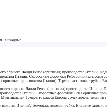
-ВС выходные.
ного впрыска Ланди Рензо (оригинал) производства Италии. Под
зводства Италии. Скоростные форсунки Рейл оригинал производ
 ( оригинал производства Италии). Термопластиковая трубка. В
енного впрыска Ланди Рензо (оригинал) производства Италии.
По
производства Италии.
Скоростные форсунки Рейл оригинал прои
Мультиклапан Томасетто класса Европа с электроклапаном газа
изводства Италии). Термопластиковая трубка.
Внешнее заправочн