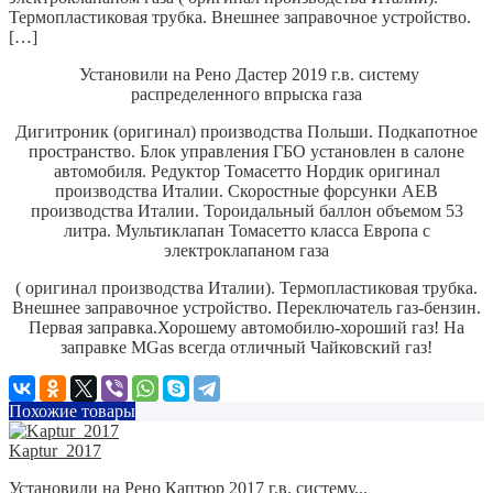
Термопластиковая трубка. Внешнее заправочное устройство.
[…]
Установили на Рено Дастер 2019 г.в. систему
распределенного впрыска газа
Дигитроник (оригинал) производства Польши.
Подкапотное
пространство. Блок управления ГБО установлен в салоне
автомобиля.
Редуктор Томасетто Нордик оригинал
производства Италии.
Скоростные форсунки AEB
производства Италии.
Тороидальный баллон объемом 53
литра.
Мультиклапан Томасетто класса Европа с
электроклапаном газа
( оригинал производства Италии). Термопластиковая трубка.
Внешнее заправочное устройство.
Переключатель газ-бензин.
Первая заправка.
Хорошему автомобилю-хороший газ! На
заправке MGas всегда отличный Чайковский газ!
Похожие товары
Kaptur_2017
Установили на Рено Каптюр 2017 г.в. систему...