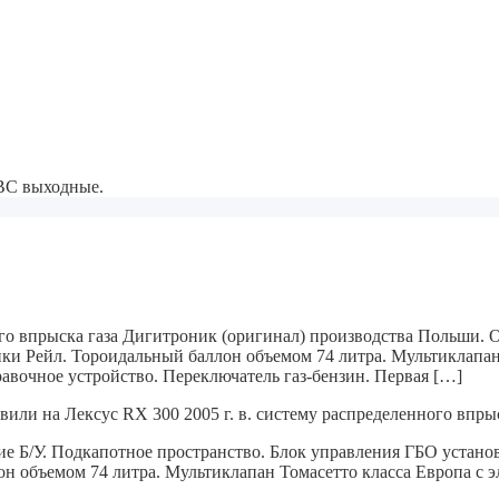
-ВС выходные.
ого впрыска газа Дигитроник (оригинал) производства Польши. 
и Рейл. Тороидальный баллон объемом 74 литра. Мультиклапан Т
авочное устройство. Переключатель газ-бензин. Первая […]
вили на Лексус RX 300 2005 г. в. систему распределенного впрыс
е Б/У.
Подкапотное пространство. Блок управления ГБО установ
н объемом 74 литра.
Мультиклапан Томасетто класса Европа с э