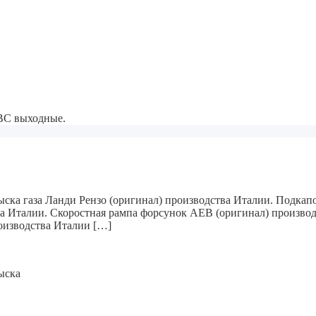
-ВС выходные.
рыска газа Ланди Рензо (оригинал) производства Италии. Подкап
ва Италии. Скоростная рампа форсунок AEB (оригинал) произво
роизводства Италии […]
ыска