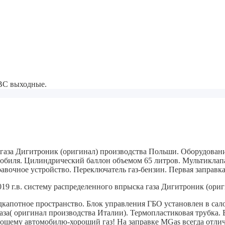
-ВС выходные.
а газа Дигитроник (оригинал) производства Польши. Оборудова
мобиля. Цилиндрический баллон объемом 65 литров. Мультиклапа
авочное устройство. Переключатель газ-бензин. Первая заправка
19 г.в. систему распределенного впрыска газа Дигитроник (ори
капотное пространство. Блок управления ГБО установлен в сал
аза( оригинал производства Италии). Термопластиковая трубка.
В
шему автомобилю-хороший газ! На заправке MGas всегда отлич