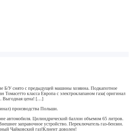
ние Б/У снято с предыдущей машины хозяина. Подкапотное
н Томасетто класса Европа с электроклапаном газа( оригинал
. Выгодная цена! […]
гинал) производства Польши.
оне автомобиля.
Цилиндрический баллон объемом 65 литров.
нешнее заправочное устройство.
Переключатель газ-бензин.
ный Чайковский газ!
Клиент доволен!