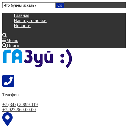
Главная
Наши установки
Новости
Меню
Поиск
Телефон
+7 (347) 2-999-119
+7-927-969-00-00