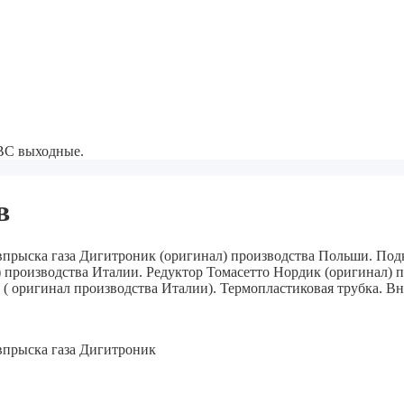
-ВС выходные.
в
о впрыска газа Дигитроник (оригинал) производства Польши. Под
) производства Италии. Редуктор Томасетто Нордик (оригинал) 
 ( оригинал производства Италии). Термопластиковая трубка. В
 впрыска газа Дигитроник