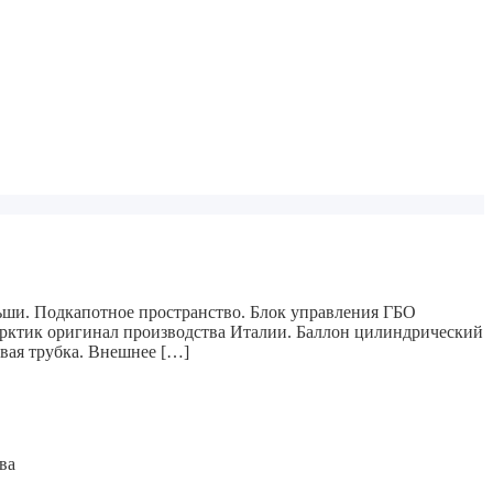
льши. Подкапотное пространство. Блок управления ГБО
арктик оригинал производства Италии. Баллон цилиндрический
овая трубка. Внешнее […]
ва