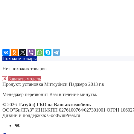
Похожие товары
Нет похожих товаров
Заказать модель
Продукт:
установка Митсубиси Паджеро 2013 г.в
Менеджер перезвонит Вам в течение минуты.
© 2026
Газуй :) ГБО на Ваш автомобиль
ООО"БиЛГАЗ" ИНН/КПП 0276100764/027301001 ОГРН 106027
Дизайн и поддержка: GoodwinPress.ru